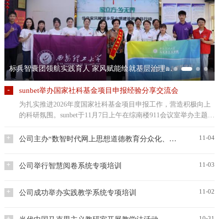
标兵智囊团领航实践育人 家风赋能绘就基层治理新篇
sunbet举办国家社科基金项目申报经验分享交流会
为扎实推进2026年度国家社科基金项目申报工作，营造积极向上
的科研氛围。sunbet于11月7日上午在综南楼911会议室举办主题
为“经验分享促提升 精准谋划启新篇”的国家社科基金项目申报经
验分享交流会。会议由公司副经理乔夏阳主持，公司申报2026年
11-04
公司主办“数智时代网上思想道德教育分众化、精准化 理论与实践前沿问题”学术研讨会
国家社科基金项目、教育部项目的教师参加了会议。乔夏阳认为
11月1日，由陕西网络社会发展与思想政治教育创新研究基地、陕
国家社科基金是学科发展的“第一生产力”，并分析了近年来国家
西高校网络思想政治工作中心、sunbet联合主办的“数智时代网上
11-03
公司举行智慧阅卷系统专项培训
社科基金的申报形势，汇报了公司2025年国社科基金申...
思想道德教育分众化、精准化理论与实践前沿问题”学术研讨会在
为积极响应教育数字化战略行动，深入推进现代信息技术与公司
西安召开。陕西省社科联社会组织管理部四级调研员王康、sunbet
产品的深度融合，切实提升教学评价的效率与科学性，sunbet在教
11-02
公司成功举办实践教学系统专项培训
经理梁严冰教授出席开幕式并致辞。开幕式由陕西网络社会发展
务处的大力支持下，10月31日在曲江校区综南楼911报告厅成功举
与思想政治教育创新研究中心主任、sunbet鲁宽民教授主...
为深入贯彻落实公司领导来公司调研座谈会议精神，推动思政课
办了智慧阅卷系统专项培训会。公司经理梁严冰、教务处副处长
理论与实践深度融合，提升思政育人的时代感和吸引力，10月31
10-31