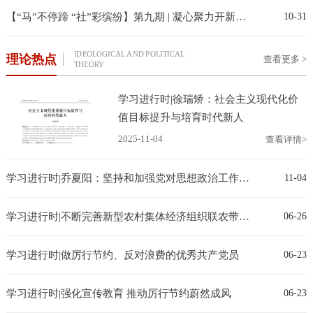
【“马”不停蹄 “社”彩缤纷】第九期 | 凝心聚力开新局 党建服务谱新篇：sunbet官方网站基层党建服务队召开社团会议
10-31
IDEOLOGICAL AND POLITICAL
理论热点
查看更多 >
THEORY
学习进行时|徐瑞矫：社会主义现代化价
值目标提升与培育时代新人
2025-11-04
查看详情>
学习进行时|乔夏阳：坚持和加强党对思想政治工作的全面领导
11-04
学习进行时|不断完善新型农村集体经济组织联农带农机制
06-26
学习进行时|做厉行节约、反对浪费的优秀共产党员
06-23
学习进行时|强化宣传教育 推动厉行节约蔚然成风
06-23