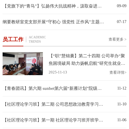
【党旗下的“青马”】弘扬伟大抗战精神，汲取奋进力量
09-09
纲要教研室党支部开展“守初心 强党性 正作风”主题党日活动
07-17
ACADEMIC
员工工作
查看更多 >
TRENDS
【“职”慧锦囊】第二十四期 公司举办“聚
焦困境破局 助力扬帆启航”研究生就业指
导专题活动
2025-11-13
查看详情>
【青春团讯】第六期 sunbet第六届“新雁计划”院级团校开班仪式顺利举行
11-12
【社区理论学习班】第二期 公司思想政治教育学习小组学习党的二十届四中全会精神
11-10
【社区理论学习班】第一期 社区理论学习班开班学习党的二十届四中全会精神
11-06