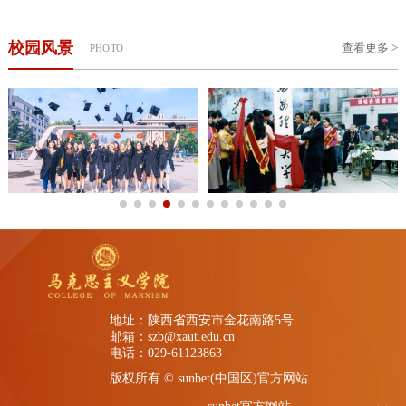
校园风景
查看更多 >
PHOTO
地址：陕西省西安市金花南路5号
邮箱：szb@xaut.edu.cn
电话：029-61123863
版权所有 © sunbet(中国区)官方网站