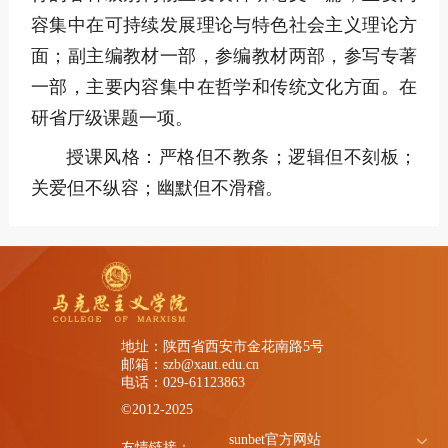
容集中在可持续发展理论与特色社会主义理论方
面；副主编教材一部，参编教材两部，参写专著
一部，主要内容集中在哲学和传统文化方面。在
研省厅级课题一项。
授课风格：严格但不教条；逻辑但不刻板；
关爱但不纵容；幽默但不滑稽。
地址：陕西省西安市金花南路5号
邮箱：szb@xaut.edu.cn
电话：029-61123863
©2012-2025
sunbet官方网站
友情链接：