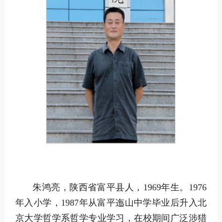
朱鸿亮，陕西省富平县人，1969年生。1976
年入小学，1987年从富平迤山中学毕业后升入北
京大学哲学系哲学专业学习，在校期间广泛涉猎