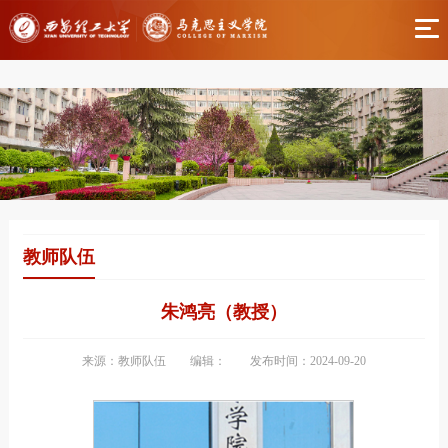
sunbet(中国区)官方网站
教师队伍
朱鸿亮（教授）
来源：教师队伍
编辑：
发布时间：2024-09-20