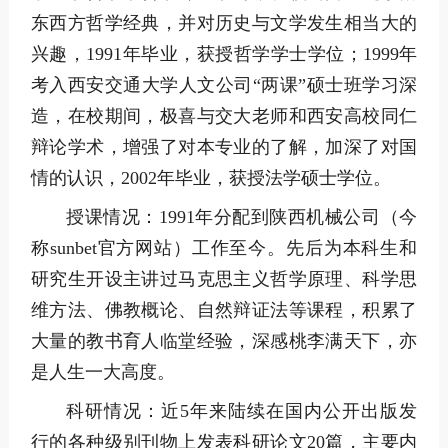
东西方哲学经典，并对历史与文学发生相当大的
兴趣，1991年毕业，获授哲学学士学位；1999年
考入西安交通大学人文公司“两课”硕士班学习深
造，在校期间，极喜与交大老师和西安高校同仁
辩论学术，增强了对本专业的了解，加深了对国
情的认识，2002年毕业，获授法学硕士学位。
授课情况：1991年分配到陕西机械公司（今
称sunbet官方网站）工作至今。先后为本科生和
研究生开设主讲过马克思主义哲学原理、科学思
维方法、佛教概论、自然辩证法等课程，积累了
大量的教书育人临堂经验，深感桃李满天下，亦
是人生一大高度。
科研情况：近5年来陆续在国内公开出版发
行的各种级别刊物上发表科研论文20篇，主要内