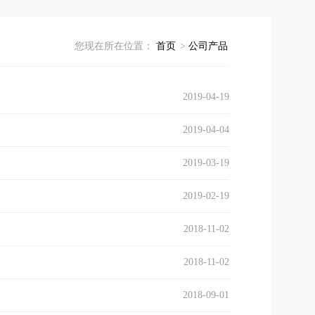
您现在所在位置：
首页
>
公司产品
2019-04-19
2019-04-04
2019-03-19
2019-02-19
2018-11-02
2018-11-02
2018-09-01