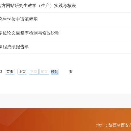
bet官方网站研究生教学（生产）实践考核表
究生学位申请流程图
学位论文重复率检测与修改说明
课程成绩报告单
/2
首页
上页
下页
尾页
页
地址：陕西省西安